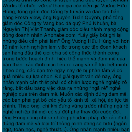
Works tổ chức, với sự tham gia của diễn giả Vương Hữu
Hùng, tổng giám đốc Công ty tư vấn và đào tạo bán
hàng Fresh View; ông Nguyễn Tuấn Quỳnh, phó tổng
giám đốc Công ty Vàng bạc đá quý Phú Nhuận; bà
Nguyễn Thị Việt Thanh, giám đốc điều hành mạng cộng
đồng doanh nhân Anphabe.com. “Lấy giấy bút ghi lại
những điều cần phải làm” Ông Vương Hữu Hùng với hơn
10 năm kinh nghiệm làm việc trong các tập đoàn khách
sạn hàng đầu thế giới chia sẻ công thức thành công
trong bước hoạch định: hiểu thế mạnh và đam mê của
bản thân, xác định mục tiêu rõ ràng và nỗ lực hết mình.
Theo ông, các bạn trẻ ngày nay dễ bị phân tâm vì có
quá nhiều sự lựa chọn. Để giải quyết vấn đề này, ông
nhấn mạnh cần thiết phải có chiến lược nghề nghiệp rõ
ràng, bắt đầu bằng việc đưa ra những “ngã rẽ” nghề
nghiệp dựa trên đam mê. Muốn xác định đúng đam mê,
các bạn phải gạt bỏ các yếu tố kinh tế, xã hội, áp lực tài
chính. Theo ông, chỉ khi đứng vững trước những ngã rẽ
nghề nghiệp thì mới có sự đột phá thay đổi cuộc đời.
Ông Hùng cũng chỉ ra những phương pháp để xác định
đúng đam mê và loại trí thông minh đang sở hữu (ngôn
ngữ, toán học, nghệ thuật…). Ông nhấn mạnh nhiều bạn