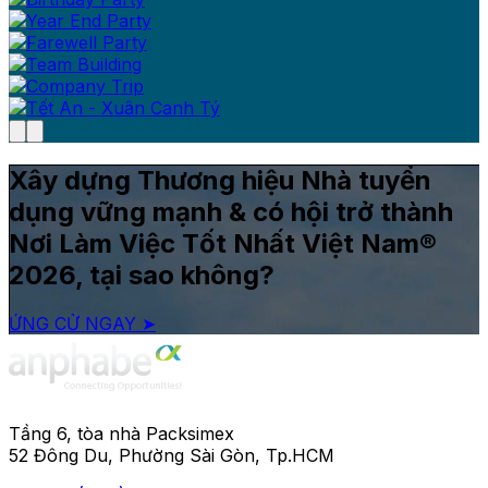
Xây dựng Thương hiệu Nhà tuyển
dụng vững mạnh & có hội trở thành
Nơi Làm Việc Tốt Nhất Việt Nam®
2026, tại sao không?
ỨNG CỬ NGAY ➤
Tầng 6, tòa nhà Packsimex
52 Đông Du, Phường Sài Gòn, Tp.HCM