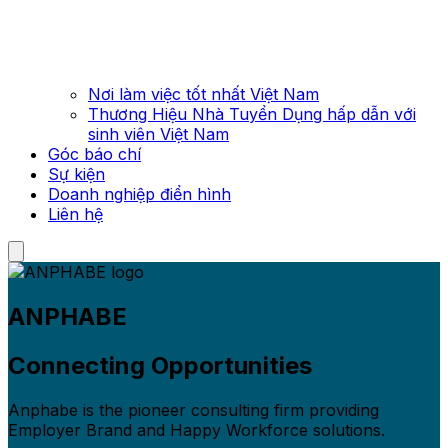
Nơi làm việc tốt nhất Việt Nam
Thương Hiệu Nhà Tuyển Dụng hấp dẫn với
sinh viên Việt Nam
Góc báo chí
Sự kiện
Doanh nghiệp điển hình
Liên hệ
ANPHABE
Connecting Opportunities
Anphabe is the pioneer consulting firm providing
Employer Brand and Happy Workforce solutions.