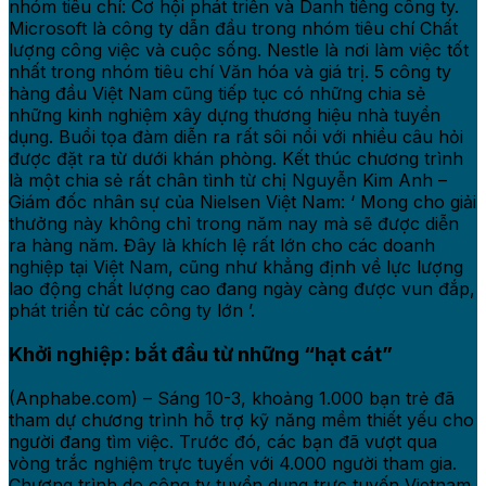
nhóm tiêu chí: Cơ hội phát triển và Danh tiếng công ty.
Microsoft là công ty dẫn đầu trong nhóm tiêu chí Chất
lượng công việc và cuộc sống. Nestle là nơi làm việc tốt
nhất trong nhóm tiêu chí Văn hóa và giá trị. 5 công ty
hàng đầu Việt Nam cũng tiếp tục có những chia sẻ
những kinh nghiệm xây dựng thương hiệu nhà tuyển
dụng. Buổi tọa đàm diễn ra rất sôi nổi với nhiều câu hỏi
được đặt ra từ dưới khán phòng. Kết thúc chương trình
là một chia sẻ rất chân tình từ chị Nguyễn Kim Anh –
Giám đốc nhân sự của Nielsen Việt Nam: ‘ Mong cho giải
thưởng này không chỉ trong năm nay mà sẽ được diễn
ra hàng năm. Đây là khích lệ rất lớn cho các doanh
nghiệp tại Việt Nam, cũng như khẳng định về lực lượng
lao động chất lượng cao đang ngày càng được vun đắp,
phát triển từ các công ty lớn ’.
Khởi nghiệp: bắt đầu từ những “hạt cát”
(Anphabe.com) – Sáng 10-3, khoảng 1.000 bạn trẻ đã
tham dự chương trình hỗ trợ kỹ năng mềm thiết yếu cho
người đang tìm việc. Trước đó, các bạn đã vượt qua
vòng trắc nghiệm trực tuyến với 4.000 người tham gia.
Chương trình do công ty tuyển dụng trực tuyến Vietnam