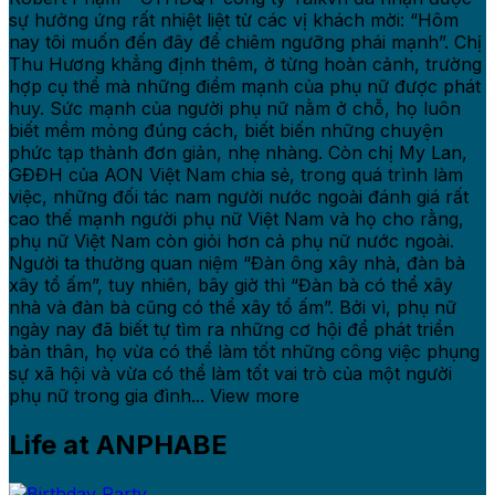
sự hưởng ứng rất nhiệt liệt từ các vị khách mời: “Hôm
nay tôi muốn đến đây để chiêm ngưỡng phái mạnh”. Chị
Thu Hương khẳng định thêm, ở từng hoàn cảnh, trường
hợp cụ thể mà những điểm mạnh của phụ nữ được phát
huy. Sức mạnh của người phụ nữ nằm ở chỗ, họ luôn
biết mềm mỏng đúng cách, biết biến những chuyện
phức tạp thành đơn giản, nhẹ nhàng. Còn chị My Lan,
GĐĐH của AON Việt Nam chia sẻ, trong quá trình làm
việc, những đối tác nam người nước ngoài đánh giá rất
cao thế mạnh người phụ nữ Việt Nam và họ cho rằng,
phụ nữ Việt Nam còn giỏi hơn cả phụ nữ nước ngoài.
Người ta thường quan niệm “Đàn ông xây nhà, đàn bà
xây tổ ấm”, tuy nhiên, bây giờ thì “Đàn bà có thể xây
nhà và đàn bà cũng có thể xây tổ ấm”. Bởi vì, phụ nữ
ngày nay đã biết tự tìm ra những cơ hội để phát triển
bản thân, họ vừa có thể làm tốt những công việc phụng
sự xã hội và vừa có thể làm tốt vai trò của một người
phụ nữ trong gia đình... View more
Life at ANPHABE