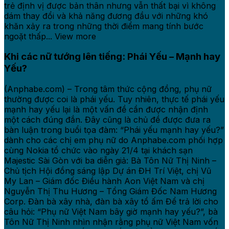
trẻ định vị được bản thân nhưng vẫn thất bại vì không
dám thay đổi và khả năng đương đầu với những khó
khăn xảy ra trong những thời điểm mang tính bước
ngoặt thấp... View more
Khi các nữ tướng lên tiếng: Phái Yếu – Mạnh hay
Yếu?
(Anphabe.com) – Trong tâm thức cộng đồng, phụ nữ
thường được coi là phái yếu. Tuy nhiên, thực tế phái yếu
mạnh hay yếu lại là một vấn đề cần được nhận định
một cách đúng đắn. Đây cũng là chủ đề được đưa ra
bàn luận trong buổi tọa đàm: “Phái yếu mạnh hay yếu?”
dành cho các chị em phụ nữ do Anphabe.com phối hợp
cùng Nokia tổ chức vào ngày 21/4 tại khách sạn
Majestic Sài Gòn với ba diễn giả: Bà Tôn Nữ Thị Ninh –
Chủ tịch Hội đồng sáng lập Dự án ĐH Trí Việt, chị Vũ
My Lan – Giám đốc Điều hành Aon Việt Nam và chị
Nguyễn Thị Thu Hương – Tổng Giám Đốc Nam Hương
Corp. Đàn bà xây nhà, đàn bà xây tổ ấm Để trả lời cho
câu hỏi: “Phụ nữ Việt Nam bây giờ mạnh hay yếu?”, bà
Tôn Nữ Thị Ninh nhìn nhận rằng phụ nữ Việt Nam vốn