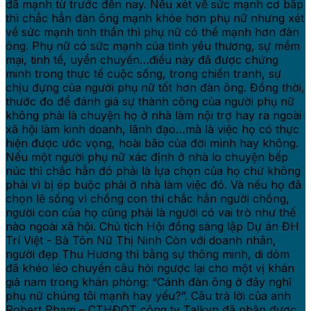
đã mạnh từ trước đến nay. Nếu xét về sức mạnh cơ bắp
thì chắc hẳn đàn ông mạnh khỏe hơn phụ nữ nhưng xét
về sức mạnh tinh thần thì phụ nữ có thể mạnh hơn đàn
ông. Phụ nữ có sức mạnh của tình yêu thương, sự mềm
mại, tinh tế, uyển chuyển…điều này đã được chứng
minh trong thực tế cuộc sống, trong chiến tranh, sự
chịu đựng của người phụ nữ tốt hơn đàn ông. Đồng thời,
thước đo để đánh giá sự thành công của người phụ nữ
không phải là chuyện họ ở nhà làm nội trợ hay ra ngoài
xã hội làm kinh doanh, lãnh đạo…mà là việc họ có thực
hiện được ước vọng, hoài bão của đời mình hay không.
Nếu một người phụ nữ xác định ở nhà lo chuyện bếp
núc thì chắc hẳn đó phải là lựa chọn của họ chứ không
phải vì bị ép buộc phải ở nhà làm việc đó. Và nếu họ đã
chọn lẽ sống vì chồng con thì chắc hẳn người chồng,
người con của họ cũng phải là người có vai trò như thế
nào ngoài xã hội. Chủ tịch Hội đồng sáng lập Dự án ĐH
Trí Việt - Bà Tôn Nữ Thị Ninh Còn với doanh nhân,
người đẹp Thu Hương thì bằng sự thông minh, di dỏm
đã khéo léo chuyển câu hỏi ngược lại cho một vị khán
giả nam trong khán phòng: “Cánh đàn ông ở đây nghĩ
phụ nữ chúng tôi mạnh hay yếu?”. Câu trả lời của anh
Robert Phạm – CTHĐQT công ty Talkvn đã nhận được