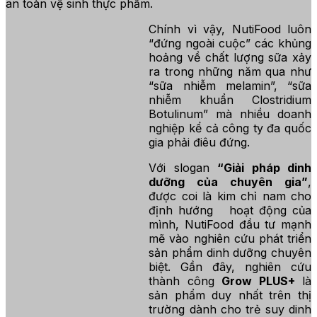
an toàn vệ sinh thực phẩm.
Chính vì vậy, NutiFood luôn
“đứng ngoài cuộc” các khủng
hoảng về chất lượng sữa xảy
ra trong những năm qua như
“sữa nhiễm melamin”, “sữa
nhiễm khuẩn Clostridium
Botulinum” mà nhiều doanh
nghiệp kể cả công ty đa quốc
gia phải điêu đứng.
Với slogan
“Giải pháp dinh
dưỡng của chuyên gia”
,
được coi là kim chỉ nam cho
định hướng hoạt động của
mình, NutiFood đầu tư mạnh
mẽ vào nghiên cứu phát triển
sản phẩm dinh dưỡng chuyên
biệt. Gần đây, nghiên cứu
thành công
Grow PLUS+
là
sản phẩm duy nhất trên thị
trường dành cho trẻ suy dinh