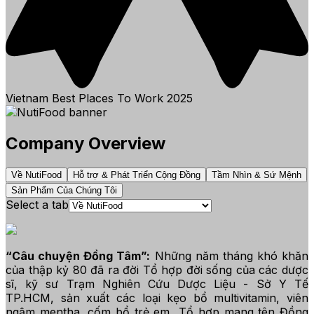
Vietnam Best Places To Work
2025
Company Overview
Về NutiFood
Hỗ trợ & Phát Triển Cộng Đồng
Tầm Nhìn & Sứ Mệnh
Sản Phẩm Của Chúng Tôi
Select a tab
“Câu chuyện Đồng Tâm”:
Những năm tháng khó khăn
của thập kỷ 80 đã ra đời Tổ hợp đời sống của các dược
sĩ, kỹ sư Trạm Nghiên Cứu Dược Liệu - Sở Y Tế
TP.HCM, sản xuất các loại kẹo bổ multivitamin, viên
ngậm mentha, cốm bổ trẻ em…Tổ hợp mang tên Đồng