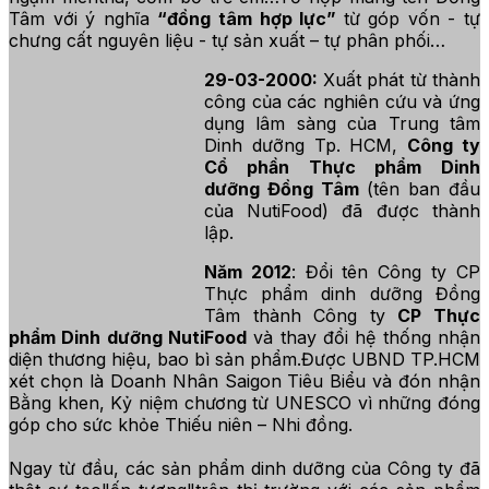
Tâm với ý nghĩa
“đồng tâm hợp lực”
từ góp vốn - tự
chưng cất nguyên liệu - tự sản xuất – tự phân phối…
29-03-2000:
Xuất phát từ thành
công của các nghiên cứu và ứng
dụng lâm sàng của Trung tâm
Dinh dưỡng Tp. HCM,
Công ty
Cổ phần Thực phẩm Dinh
dưỡng Đồng Tâm
(tên ban đầu
của NutiFood) đã được thành
lập.
Năm 2012
: Đổi tên Công ty CP
Thực phẩm dinh dưỡng Đồng
Tâm thành Công ty
CP Thực
phẩm Dinh dưỡng NutiFood
và thay đổi hệ thống nhận
diện thương hiệu, bao bì sản phẩm.Được UBND TP.HCM
xét chọn là Doanh Nhân Saigon Tiêu Biểu và đón nhận
Bằng khen, Kỷ niệm chương từ UNESCO vì những đóng
góp cho sức khỏe Thiếu niên – Nhi đồng.
Ngay từ đầu, các sản phẩm dinh dưỡng của Công ty đã