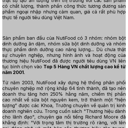
thật sự tạo"ấn tượng"trên thị trường với các sản phẩm
có chất lượng, thành phần công thức tương đương sản
phẩm ngoại nhập nhưng cảm quan, giá cả rất phù hợp
thực tế người tiêu dùng Việt Nam.
Sản phẩm ban đầu của NutiFood có 3 nhóm: nhóm bột
dinh dưỡng ăn dặm, nhóm sữa bột dinh dưỡng và nhóm
thực phẩm dinh dưỡng cao năng lượng... Dù chưa thật
sự chuyên nghiệp, nhưng hình ảnh và hoạt động của
thương hiệu NutiFood đã được người tiêu dùng VN liên
tục bình chọn vào
Top 5 Hàng VN chất lượng cao kể từ
năm 2001
.
Từ năm 2003, NutiFood xây dựng hệ thống phân phối
chuyên nghiệp mở rộng khắp 64 tỉnh thành, đã tạo nên
doanh thu tăng hơn 250% hằng năm, chiếm thị phần
cao nhất về sữa bột nguyên kem, trở thành một “hiện
tượng” được các Khoa, Trường chuyên về quản trị kinh
doanh nghiên cứu. Trong cuốn sách "Thương hiệu dành
cho lãnh đạo", chuyên gia nổi tiếng Richard Moore đã
khẳng định:
"Với trọng tâm thị trường rõ ràng, với tên