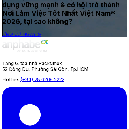
dụng vững mạnh & có hội trở thành
Nơi Làm Việc Tốt Nhất Việt Nam®
2026, tại sao không?
ỨNG CỬ NGAY ➤
Tầng 6, tòa nhà Packsimex
52 Đông Du, Phường Sài Gòn, Tp.HCM
Hotline:
(+84) 28 6268 2222