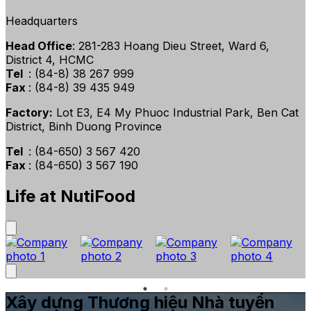
Headquarters
Head Office
: 281-283 Hoang Dieu Street, Ward 6,
District 4, HCMC
Tel
: (84-8) 38 267 999
Fax
: (84-8) 39 435 949
Factory:
Lot E3, E4 My Phuoc Industrial Park, Ben Cat
District, Binh Duong Province
Tel
: (84-650) 3 567 420
Fax
: (84-650) 3 567 190
Life at NutiFood
Xây dựng Thương hiệu Nhà tuyển