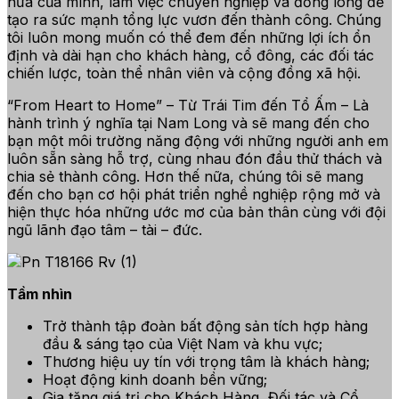
hứa của mình, làm việc chuyên nghiệp và đồng lòng để
tạo ra sức mạnh tổng lực vươn đến thành công. Chúng
tôi luôn mong muốn có thể đem đến những lợi ích ổn
định và dài hạn cho khách hàng, cổ đông, các đối tác
chiến lược, toàn thể nhân viên và cộng đồng xã hội.
“From Heart to Home” – Từ Trái Tim đến Tổ Ấm – Là
hành trình ý nghĩa tại Nam Long và sẽ mang đến cho
bạn một môi trường năng động với những người anh em
luôn sẵn sàng hỗ trợ, cùng nhau đón đầu thử thách và
chia sẻ thành công. Hơn thế nữa, chúng tôi sẽ mang
đến cho bạn cơ hội phát triển nghề nghiệp rộng mở và
hiện thực hóa những ước mơ của bản thân cùng với đội
ngũ lãnh đạo tâm – tài – đức.
Tầm nhìn
Trở thành tập đoàn bất động sản tích hợp hàng
đầu & sáng tạo của Việt Nam và khu vực;
Thương hiệu uy tín với trọng tâm là khách hàng;
Hoạt động kinh doanh bền vững;
Gia tăng giá trị cho Khách Hàng, Đối tác và Cổ