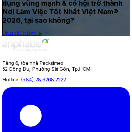
dụng vững mạnh & có hội trở thành
Nơi Làm Việc Tốt Nhất Việt Nam®
2026, tại sao không?
ỨNG CỬ NGAY ➤
Tầng 6, tòa nhà Packsimex
52 Đông Du, Phường Sài Gòn, Tp.HCM
Hotline:
(+84) 28 6268 2222