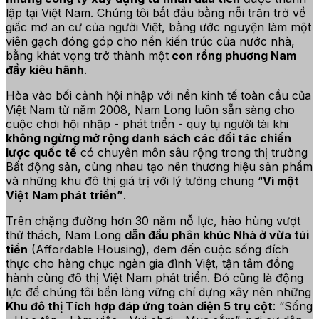
lập tại Việt Nam. Chúng tôi bắt đầu bằng nỗi trăn trở về
giấc mơ an cư của người Việt, bằng ước nguyện làm một
viên gạch đóng góp cho nền kiến trúc của nước nhà,
bằng khát vọng trở thành một
con rồng phương Nam
đầy kiêu hãnh
.
Hòa vào bối cảnh hội nhập với nền kinh tế toàn cầu của
Việt Nam từ năm 2008, Nam Long luôn sẵn sàng cho
cuộc chơi hội nhập - phát triển - quy tụ người tài khi
không ngừng mở rộng danh sách các đối tác chiến
lược quốc tế
có chuyên môn sâu rộng trong thị trường
Bất động sản, cùng nhau tạo nên thương hiệu sản phẩm
và những khu đô thị giá trị với lý tưởng chung “
Vì một
Việt Nam phát triển”
.
Trên chặng đường hơn 30 năm nỗ lực, hào hùng vượt
thử thách, Nam Long
dẫn đầu phân khúc Nhà ở vừa túi
tiền
(Affordable Housing), đem đến cuộc sống đích
thực cho hàng chục ngàn gia đình Việt, tận tâm đồng
hành cùng đô thị Việt Nam phát triển. Đó cũng là động
lực để chúng tôi bền lòng vững chí dựng xây nên những
Khu đô thị Tích hợp đáp ứng toàn diện 5 trụ cột
: “Sống