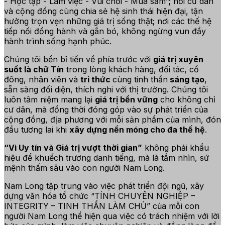
- Học tập - Làm việc - Vui chơi - Mua sắm”; nơi cư dân
và cộng đồng cùng chia sẻ hệ sinh thái hiện đại, tận
hưởng trọn vẹn những giá trị sống thật; nơi các thế hệ
tiếp nối đồng hành và gắn bó, không ngừng vun đầy
hành trình sống hạnh phúc.
Chúng tôi bền bỉ tiến về phía trước với
giá trị xuyên
suốt là chữ Tín
trong lòng khách hàng, đối tác, cổ
đông, nhân viên và
tri thức
cùng tinh thần
sáng tạo
,
sẵn sàng đối diện, thích nghi với thị trường. Chúng tôi
luôn tâm niệm mang lại
giá trị bền vững
cho không chỉ
cư dân, mà đồng thời đóng góp vào sự phát triển của
cộng đồng, địa phương với mỗi sản phẩm của mình, đón
đầu tương lai khi
xây dựng nền móng cho đa thế hệ
.
“Vì Uy tín và Giá trị vượt thời gian”
không phải khẩu
hiệu để khuếch trương danh tiếng, mà là tầm nhìn, sứ
mệnh thấm sâu vào con người Nam Long.
Nam Long tập trung vào việc phát triển đội ngũ, xây
dựng văn hóa tổ chức “TÍNH CHUYÊN NGHIỆP –
INTEGRITY – TINH THẦN LÀM CHỦ” của mỗi con
người Nam Long thể hiện qua việc có trách nhiệm với lời