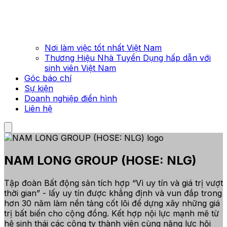
Nơi làm việc tốt nhất Việt Nam
Thương Hiệu Nhà Tuyển Dụng hấp dẫn với
sinh viên Việt Nam
Góc báo chí
Sự kiện
Doanh nghiệp điển hình
Liên hệ
NAM LONG GROUP (HOSE: NLG)
Tập đoàn Bất động sản tích hợp “Vì uy tín và giá trị vượt
thời gian” - lấy uy tín được khẳng định và vun đắp trong
hơn 30 năm làm nền tảng cốt lõi để dựng xây những giá
trị bất biến cho cộng đồng. Kết hợp nội lực mạnh mẽ từ
hệ sinh thái các công ty thành viên cùng năng lực hội