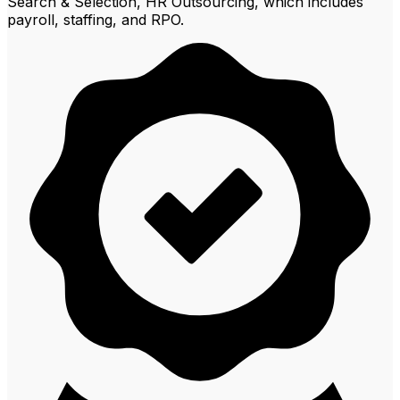
Search & Selection, HR Outsourcing, which includes
payroll, staffing, and RPO.