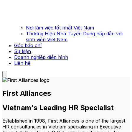
Nơi làm việc tốt nhất Việt Nam
Thương Hiệu Nhà Tuyển Dụng hấp dẫn với
sinh viên Việt Nam
Góc báo chí
Sự kiện
Doanh nghiệp điển hình
Liên hệ
First Alliances
Vietnam's Leading HR Specialist
Established in 1998, First Alliances is one of the largest
HR consultancies in Vietnam specialising in Executive