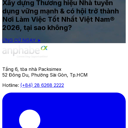
Xây dựng Thương hiệu Nhà tuyển
dụng vững mạnh & có hội trở thành
Nơi Làm Việc Tốt Nhất Việt Nam®
2026, tại sao không?
ỨNG CỬ NGAY ➤
Tầng 6, tòa nhà Packsimex
52 Đông Du, Phường Sài Gòn, Tp.HCM
Hotline:
(+84) 28 6268 2222