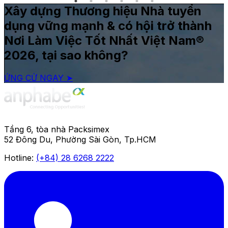
Xây dựng Thương hiệu Nhà tuyển
dụng vững mạnh & có hội trở thành
Nơi Làm Việc Tốt Nhất Việt Nam®
2026, tại sao không?
ỨNG CỬ NGAY ➤
Tầng 6, tòa nhà Packsimex
52 Đông Du, Phường Sài Gòn, Tp.HCM
Hotline:
(+84) 28 6268 2222