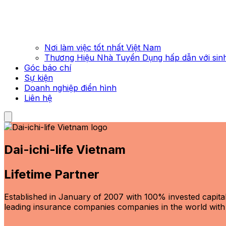
Nơi làm việc tốt nhất Việt Nam
Thương Hiệu Nhà Tuyển Dụng hấp dẫn với sinh
Góc báo chí
Sự kiện
Doanh nghiệp điển hình
Liên hệ
Dai-ichi-life Vietnam
Lifetime Partner
Established in January of 2007 with 100% invested capital 
leading insurance companies companies in the world with a