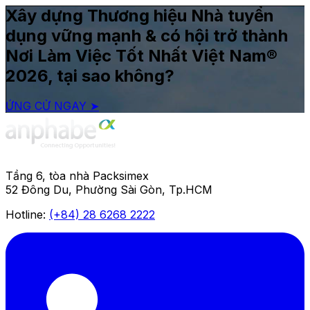
Xây dựng Thương hiệu Nhà tuyển
dụng vững mạnh & có hội trở thành
Nơi Làm Việc Tốt Nhất Việt Nam®
2026, tại sao không?
ỨNG CỬ NGAY ➤
Tầng 6, tòa nhà Packsimex
52 Đông Du, Phường Sài Gòn, Tp.HCM
Hotline:
(+84) 28 6268 2222