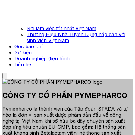
Nơi làm việc tốt nhất Việt Nam
Thương Hiệu Nhà Tuyển Dụng hấp dẫn với
sinh viên Việt Nam
Góc báo chí
Sự kiện
Doanh nghiệp điển hình
Liên hệ
CÔNG TY CỔ PHẨN PYMEPHARCO
Pymepharco là thành viên của Tập đoàn STADA và tự
hào là đơn vị sản xuất dược phẩm dẫn đầu về công
nghệ tại Việt Nam khi sở hữu ba dây chuyền sản xuất
đáp ứng tiêu chuẩn EU-GMP, bao gồm: Hệ thống sản
xuất kháng sinh Betalactam viên; hệ thông sản xuất