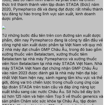
thức trở thành thành viên tập đoàn STADA (Đức) năm
2020, Pymepharco đã và đang đạt được rất nhiều thành
tựu đáng tự hào trong lĩnh vực sản xuất, kinh doanh
dược phẩm.
Từ những bước đầu tiên trên con đường sản xuất dược
phẩm, đến nay Pymepharco đang là công ty dẫn đầu về
công nghệ sản xuất dược phẩm tại Việt Nam với quy mô
2 nhà máy đạt chuẩn GMP Châu Âu, trong đó bao gồm
xưởng thuốc viên Betalactam, xưởng thuốc tiêm
Betalactam tại nhà máy Pymepharco và xưởng thuốc
viên Non Betalactam tại nhà máy STADA Việt Nam.
Nhà
máy STADA Việt Nam đạt chứng nhận GMP Châu Âu
vào năm 2023 được đánh giá là nhà máy hiện đại bậc
nhất Việt Nam hiện nay, sánh ngang tầm khu vực và thế
giới, đóng vai trò chiến lược trong chuỗi cung ứng của
tập đoàn STADA trên toàn cầu và đáp ứng năng lực
xuất khẩu sang các nước Châu Âu. Sở hữu bề dày lịch
sử hơn 125 năm và hiện nằm Top 5 về thuốc generics và
sản phẩm Chăm sóc sức khỏe tại Châu Âu, tập đoàn