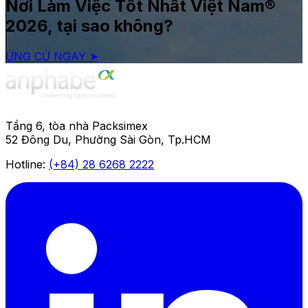
Nơi Làm Việc Tốt Nhất Việt Nam®
2026, tại sao không?
ỨNG CỬ NGAY ➤
Tầng 6, tòa nhà Packsimex
52 Đông Du, Phường Sài Gòn, Tp.HCM
Hotline:
(+84) 28 6268 2222