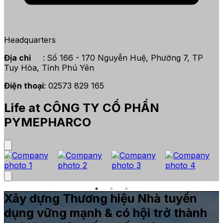
Headquarters
Địa chỉ
:
Số 166 - 170 Nguyễn Huệ, Phường 7, TP
Tuy Hòa, Tỉnh Phú Yên
Điện thoại
: 02573 829 165
Life at CÔNG TY CỔ PHẨN
PYMEPHARCO
Xây dựng Thương hiệu Nhà tuyển
dụng vững mạnh & có hội trở thành