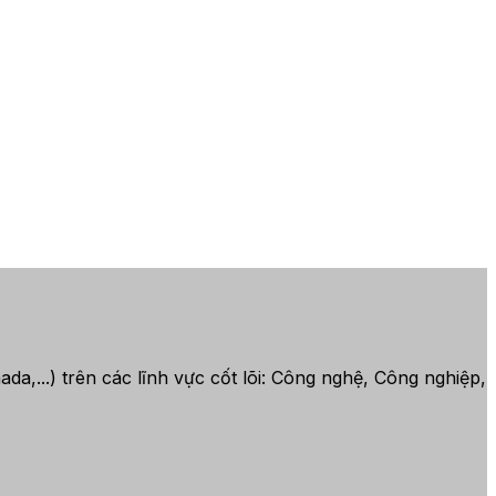
,...) trên các lĩnh vực cốt lõi: Công nghệ, Công nghiệp,