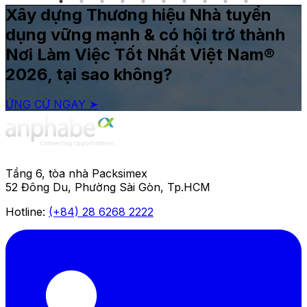
Xây dựng Thương hiệu Nhà tuyển
dụng vững mạnh & có hội trở thành
Nơi Làm Việc Tốt Nhất Việt Nam®
2026, tại sao không?
ỨNG CỬ NGAY ➤
Tầng 6, tòa nhà Packsimex
52 Đông Du, Phường Sài Gòn, Tp.HCM
Hotline:
(+84) 28 6268 2222