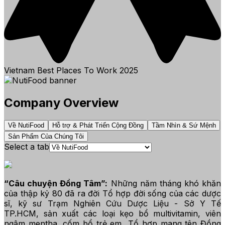
Vietnam Best Places To Work
2025
Company Overview
Về NutiFood
Hỗ trợ & Phát Triển Cộng Đồng
Tầm Nhìn & Sứ Mệnh
Sản Phẩm Của Chúng Tôi
Select a tab
“Câu chuyện Đồng Tâm”:
Những năm tháng khó khăn
của thập kỷ 80 đã ra đời Tổ hợp đời sống của các dược
sĩ, kỹ sư Trạm Nghiên Cứu Dược Liệu - Sở Y Tế
TP.HCM, sản xuất các loại kẹo bổ multivitamin, viên
ngậm mentha, cốm bổ trẻ em…Tổ hợp mang tên Đồng