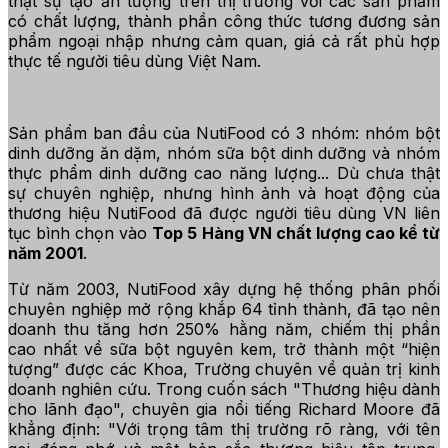
thật sự tạo"ấn tượng"trên thị trường với các sản phẩm
có chất lượng, thành phần công thức tương đương sản
phẩm ngoại nhập nhưng cảm quan, giá cả rất phù hợp
thực tế người tiêu dùng Việt Nam.
Sản phẩm ban đầu của NutiFood có 3 nhóm: nhóm bột
dinh dưỡng ăn dặm, nhóm sữa bột dinh dưỡng và nhóm
thực phẩm dinh dưỡng cao năng lượng... Dù chưa thật
sự chuyên nghiệp, nhưng hình ảnh và hoạt động của
thương hiệu NutiFood đã được người tiêu dùng VN liên
tục bình chọn vào
Top 5 Hàng VN chất lượng cao kể từ
năm 2001
.
Từ năm 2003, NutiFood xây dựng hệ thống phân phối
chuyên nghiệp mở rộng khắp 64 tỉnh thành, đã tạo nên
doanh thu tăng hơn 250% hằng năm, chiếm thị phần
cao nhất về sữa bột nguyên kem, trở thành một “hiện
tượng” được các Khoa, Trường chuyên về quản trị kinh
doanh nghiên cứu. Trong cuốn sách "Thương hiệu dành
cho lãnh đạo", chuyên gia nổi tiếng Richard Moore đã
khẳng định:
"Với trọng tâm thị trường rõ ràng, với tên