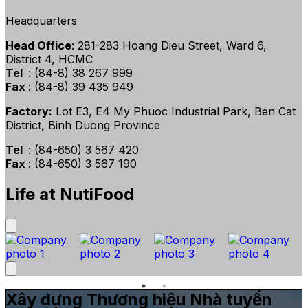
Headquarters
Head Office
: 281-283 Hoang Dieu Street, Ward 6,
District 4, HCMC
Tel
: (84-8) 38 267 999
Fax
: (84-8) 39 435 949
Factory:
Lot E3, E4 My Phuoc Industrial Park, Ben Cat
District, Binh Duong Province
Tel
: (84-650) 3 567 420
Fax
: (84-650) 3 567 190
Life at NutiFood
Xây dựng Thương hiệu Nhà tuyển