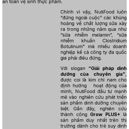
an toàn vệ sinh thực phẩm.
Chính vì vậy, NutiFood luôn
“đứng ngoài cuộc” các khủng
hoảng về chất lượng sữa xảy
ra trong những năm qua như
“sữa nhiễm melamin”, “sữa
nhiễm khuẩn Clostridium
Botulinum” mà nhiều doanh
nghiệp kể cả công ty đa quốc
gia phải điêu đứng.
Với slogan
“Giải pháp dinh
dưỡng của chuyên gia”
,
được coi là kim chỉ nam cho
định hướng hoạt động của
mình, NutiFood đầu tư mạnh
mẽ vào nghiên cứu phát triển
sản phẩm dinh dưỡng chuyên
biệt. Gần đây, nghiên cứu
thành công
Grow PLUS+
là
sản phẩm duy nhất trên thị
trường dành cho trẻ suy dinh