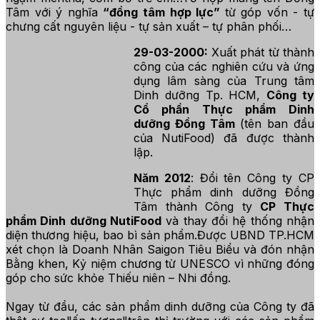
Tâm với ý nghĩa
“đồng tâm hợp lực”
từ góp vốn - tự
chưng cất nguyên liệu - tự sản xuất – tự phân phối…
29-03-2000:
Xuất phát từ thành
công của các nghiên cứu và ứng
dụng lâm sàng của Trung tâm
Dinh dưỡng Tp. HCM,
Công ty
Cổ phần Thực phẩm Dinh
dưỡng Đồng Tâm
(tên ban đầu
của NutiFood) đã được thành
lập.
Năm 2012
: Đổi tên Công ty CP
Thực phẩm dinh dưỡng Đồng
Tâm thành Công ty
CP Thực
phẩm Dinh dưỡng NutiFood
và thay đổi hệ thống nhận
diện thương hiệu, bao bì sản phẩm.Được UBND TP.HCM
xét chọn là Doanh Nhân Saigon Tiêu Biểu và đón nhận
Bằng khen, Kỷ niệm chương từ UNESCO vì những đóng
góp cho sức khỏe Thiếu niên – Nhi đồng.
Ngay từ đầu, các sản phẩm dinh dưỡng của Công ty đã