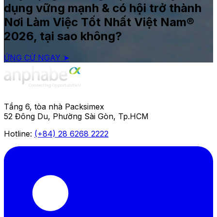
dụng vững mạnh & có hội trở thành
Nơi Làm Việc Tốt Nhất Việt Nam®
2026, tại sao không?
ỨNG CỬ NGAY ➤
Tầng 6, tòa nhà Packsimex
52 Đông Du, Phường Sài Gòn, Tp.HCM
Hotline:
(+84) 28 6268 2222