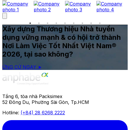
Xây dựng Thương hiệu Nhà tuyển
dụng vững mạnh & có hội trở thành
Nơi Làm Việc Tốt Nhất Việt Nam®
2026, tại sao không?
ỨNG CỬ NGAY ➤
Tầng 6, tòa nhà Packsimex
52 Đông Du, Phường Sài Gòn, Tp.HCM
Hotline:
(+84) 28 6268 2222