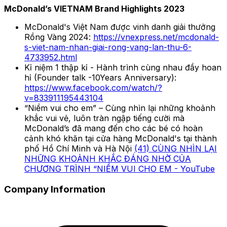
McDonald’s VIETNAM Brand Highlights 2023
McDonald's Việt Nam được vinh danh giải thưởng
Rồng Vàng 2024:
https://vnexpress.net/mcdonald-
s-viet-nam-nhan-giai-rong-vang-lan-thu-6-
4733952.html
Kỉ niệm 1 thập kỉ - Hành trình cùng nhau đầy hoan
hỉ (Founder talk -10Years Anniversary):
https://www.facebook.com/watch/?
v=833911195443104
“Niềm vui cho em” – Cùng nhìn lại những khoảnh
khắc vui vẻ, luôn tràn ngập tiếng cười mà
McDonald’s đã mang đến cho các bé có hoàn
cảnh khó khăn tại cửa hàng McDonald's tại thành
phố Hồ Chí Minh và Hà Nội
(41) CÙNG NHÌN LẠI
NHỮNG KHOẢNH KHẮC ĐÁNG NHỜ CỦA
CHƯƠNG TRÌNH “NIỀM VUI CHO EM - YouTube
Company Information