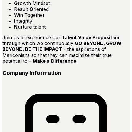
G
rowth Mindset
Result
O
riented
W
in Together
I
ntegrity
N
urture talent
Join us to experience our
Talent Value Proposition
through which we continuously
GO BEYOND, GROW
BEYOND, BE THE IMPACT
- the aspirations of
Mariconians so that they can maximize their true
potential to –
Make a Difference
.
Company Information