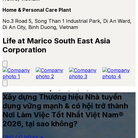
Home & Personal Care Plant
No.3 Road 5, Song Than 1 Industrial Park, Di An Ward,
Di An City, Binh Duong, Vietnam
Life at Marico South East Asia
Corporation
Xây dựng Thương hiệu Nhà tuyển
dụng vững mạnh & có hội trở thành
Nơi Làm Việc Tốt Nhất Việt Nam®
2026, tại sao không?
ỨNG CỬ NGAY ➤