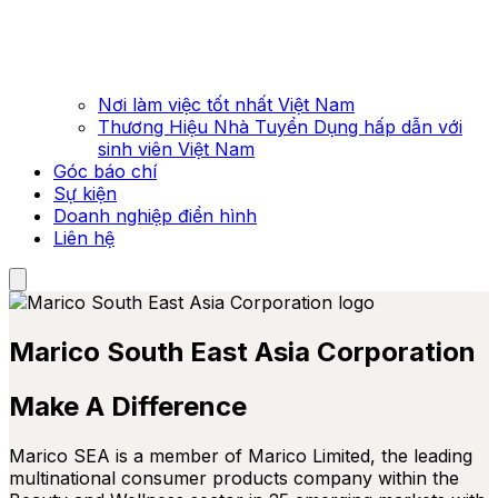
Nơi làm việc tốt nhất Việt Nam
Thương Hiệu Nhà Tuyển Dụng hấp dẫn với
sinh viên Việt Nam
Góc báo chí
Sự kiện
Doanh nghiệp điển hình
Liên hệ
Marico South East Asia Corporation
Make A Difference
Marico SEA is a member of Marico Limited, the leading
multinational consumer products company within the