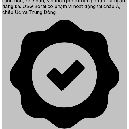
sạch hơn, nhẹ hơn, với thời gian thi công được rút ngắn
đáng kể. USG Boral có phạm vi hoạt động tại châu Á,
châu Úc và Trung Đông.