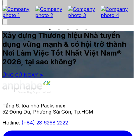
Xây dựng Thương hiệu Nhà tuyển
dụng vững mạnh & có hội trở thành
Nơi Làm Việc Tốt Nhất Việt Nam®
2026, tại sao không?
ỨNG CỬ NGAY ➤
Tầng 6, tòa nhà Packsimex
52 Đông Du, Phường Sài Gòn, Tp.HCM
Hotline:
(+84) 28 6268 2222