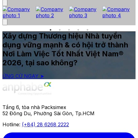
Xây dựng Thương hiệu Nhà tuyển
dụng vững mạnh & có hội trở thành
Nơi Làm Việc Tốt Nhất Việt Nam®
2026, tại sao không?
ỨNG CỬ NGAY ➤
Tầng 6, tòa nhà Packsimex
52 Đông Du, Phường Sài Gòn, Tp.HCM
Hotline:
(+84) 28 6268 2222