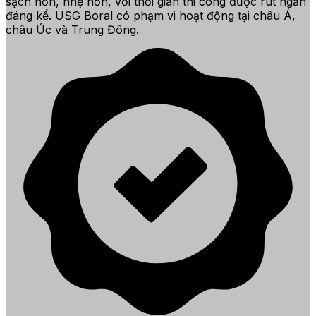
sạch hơn, nhẹ hơn, với thời gian thi công được rút ngắn
đáng kể. USG Boral có phạm vi hoạt động tại châu Á,
châu Úc và Trung Đông.