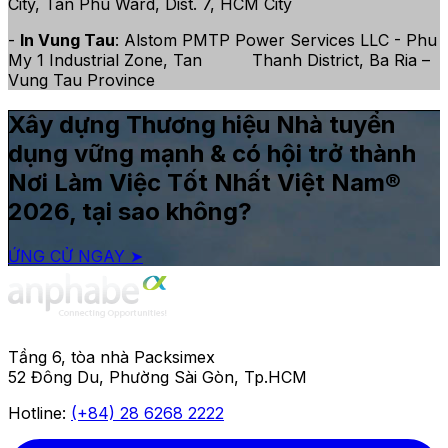
City, Tan Phu Ward, Dist. 7, HCM City
-
In Vung Tau
: Alstom PMTP Power Services LLC - Phu
My 1 Industrial Zone, Tan Thanh District, Ba Ria –
Vung Tau Province
Xây dựng Thương hiệu Nhà tuyển
dụng vững mạnh & có hội trở thành
Nơi Làm Việc Tốt Nhất Việt Nam®
2026, tại sao không?
ỨNG CỬ NGAY ➤
Tầng 6, tòa nhà Packsimex
52 Đông Du, Phường Sài Gòn, Tp.HCM
Hotline:
(+84) 28 6268 2222