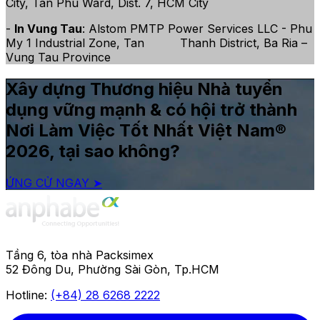
City, Tan Phu Ward, Dist. 7, HCM City
-
In Vung Tau
: Alstom PMTP Power Services LLC - Phu
My 1 Industrial Zone, Tan Thanh District, Ba Ria –
Vung Tau Province
Xây dựng Thương hiệu Nhà tuyển
dụng vững mạnh & có hội trở thành
Nơi Làm Việc Tốt Nhất Việt Nam®
2026, tại sao không?
ỨNG CỬ NGAY ➤
Tầng 6, tòa nhà Packsimex
52 Đông Du, Phường Sài Gòn, Tp.HCM
Hotline:
(+84) 28 6268 2222